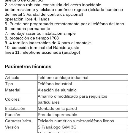
teléfono de GSM/3G
2. vivienda robusta, construida del acero inoxidable
botón resistente y telclado numérico rugoso (telclado numérico
del metal 3.Vandal del contraluz opcional)
operación libre 4.Hands
5. Puede ser programado remotamente por el teléfono del tono
6. memoria permanente
7. montaje rasante, instalación simple
8. protección de tiempo IP68
9. 4 tornillos inalterables de X para el montaje
10. conexión terminal del Rápido-ajuste
línea 11.Telephone accionada (análogo)
Parámetros técnicos
Artículo
Teléfono análogo industrial
Tipo
Teléfono industrial
Material
Aleación de aluminio
Amarillo o modificado para requisitos
Colores
particulares
Instalación
Montado en la pared
Función
Prenda impermeable
Característica
Telclado numérico y microteléfono llenos
Versión
SIP/análogo G/M 3G