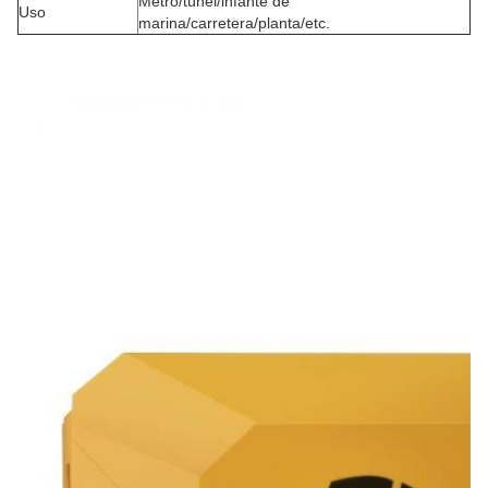
Metro/túnel/infante de
Uso
marina/carretera/planta/etc.