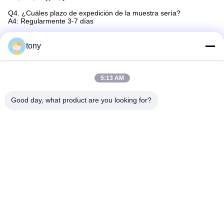
Q4. ¿Cuáles plazo de expedición de la muestra sería?
A4: Regularmente 3-7 días
Q5. ¿Usted ofrece garantiza para los productos?
A5. Sí, ofrecemos la garantía 18months para nuestros productos.
tony
Etiquetas:
5:13 AM
Teléfono Industrial Del VoIP A Prueba De Mal Tiempo
Good day, what product are you looking for?
Teléfono Industrial Del Túnel VoIP
Teléfono Industrial De La Carretera VoIP
Contacto rápido
Dirección