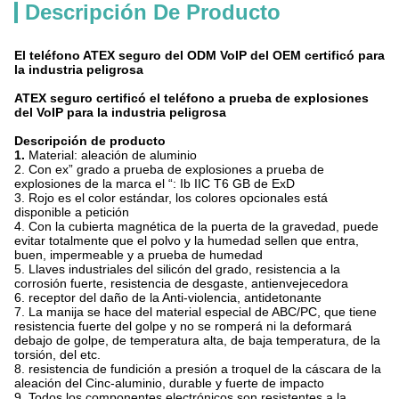
Descripción De Producto
El teléfono ATEX seguro del ODM VoIP del OEM certificó para
la industria peligrosa
ATEX seguro certificó el teléfono a prueba de explosiones
del VoIP para la industria peligrosa
Descripción de producto
1.
Material: aleación de aluminio
2. Con ex” grado a prueba de explosiones a prueba de
explosiones de la marca el “: Ib IIC T6 GB de ExD
3. Rojo es el color estándar, los colores opcionales está
disponible a petición
4. Con la cubierta magnética de la puerta de la gravedad, puede
evitar totalmente que el polvo y la humedad sellen que entra,
buen, impermeable y a prueba de humedad
5. Llaves industriales del silicón del grado, resistencia a la
corrosión fuerte, resistencia de desgaste, antienvejecedora
6. receptor del daño de la Anti-violencia, antidetonante
7. La manija se hace del material especial de ABC/PC, que tiene
resistencia fuerte del golpe y no se romperá ni la deformará
debajo de golpe, de temperatura alta, de baja temperatura, de la
torsión, del etc.
8. resistencia de fundición a presión a troquel de la cáscara de la
aleación del Cinc-aluminio, durable y fuerte de impacto
9. Todos los componentes electrónicos son resistentes a la