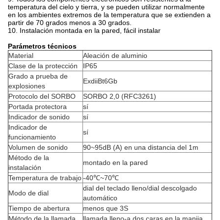
temperatura del cielo y tierra, y se pueden utilizar normalmente
en los ambientes extremos de la temperatura que se extienden a
partir de 70 grados menos a 30 grados.
10. Instalación montada en la pared, fácil instalar
Parámetros técnicos
Material
Aleación de aluminio
Clase de la protección
IP65
Grado a prueba de
ExdiiBt6Gb
explosiones
Protocolo del SORBO
SORBO 2,0 (RFC3261)
Portada protectora
sí
Indicador de sonido
sí
Indicador de
sí
funcionamiento
Volumen de sonido
90~95dB (A) en una distancia del 1m
Método de la
montado en la pared
instalación
Temperatura de trabajo
-40℃~70℃
dial del teclado lleno/dial descolgado
Modo de dial
automático
Tiempo de abertura
menos que 3S
Método de la llamada
llamada lleno-a dos caras en la manija