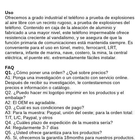
Uso
Ofrecemos a grado industrial el teléfono a prueba de explosiones
al aire libre con un recinto rugoso, a prueba de explosiones del
teléfono. Contenido en caja de la aleación de aluminio y
fabricado a una mayor nivel, este teléfono impermeable ofrece
resistencia creciente al vandalismo, y se asegura de que la
función primaria de comunicaciones está mantenida siempre. Es
conveniente para el uso en túnel, metro, ferrocarril, LRT,
carretera, infante de marina, nave, costero, la mina, la central
eléctrica, el puente etc. extremadamente fáciles instalar.
FAQ
Q1.
¿Cómo poner una orden? ¿Qué sobre precios?
A1: Ponga una investigación o un contacto con servicio online.
Después de recibir su investigación, le contestaremos con
precios e información o catálogo.
Q2. ¿Puedo hacer mi logotipo imprimir en los productos y el
embalaje?
A2: El OEM es agradable.
Q3. ¿Cuál es sus condiciones de pago?
A3: Para la muestra: Paypal, unión del oeste; para la orden total:
T/T, L/C, Paypal, y otros
Q4. ¿Cuáles plazo de expedición de la muestra sería?
A4: Regularmente 3-7 días
Q5. ¿Usted ofrece garantiza para los productos?
A5. Sí, ofrecemos la garantía 18months para nuestros productos.