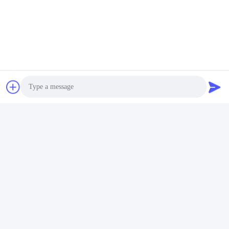
Contacto rápido
Dirección
Centro de Innovación Zhihui, Edificio A, Sala #607,
Shenzhen - 518102, Guangdong, China
Teléfono
86--19926404701
Photo
Email
Video Call
tony@szyuantong.com
Audio Call