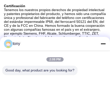
Certificación
Tenemos los nuestros propios derechos de propiedad intelectual
y patentes propietarios del producto, y hemos sido una compañía
única y profesional del fabricante del teléfono con certificaciones
del estándar impermeable IP68, del ferrocarril 50121 del EN, del
CE y de la FCC en China. Hemos formado la buena cooperación
con algunas compañías famosas en el país y en el extranjero,
por ejemplo Siemens, FHF, Alcate, Schlumberger, TTIC, ZET,
Huawei, el etc. Nuestra red del mercado se amplía a los
E.E.U.U., a Canadá, a Francia, a Rusia, a Italia, a Noruega, a
tony
Suiza, a Finlandia, a Dinamarca, a Alemania, a Portugal, a los
Países Bajos, a Gran Bretaña, al Brasil, a Chile, a Venezuela, a
México, a la Argentina, a Malasia, a la India, a Vietnam, a
Tailandia, a Singapur, a Paquistán, a Nigeria, a Suráfrica, a
2:08 PM
Egipto, a Sudán, a Túnez, a Kenia, a Tanzania, a Marruecos, al
etc.
Good day, what product are you looking for?
Etiquetas:
Teléfono Industrial Del VoIP A Prueba De Mal Tiempo
Teléfono Industrial Del Túnel VoIP
Teléfono Industrial De La Carretera VoIP