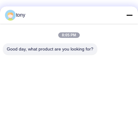
tony
Contacto rápido
8:05 PM
Dirección
Centro de Innovación Zhihui, Edificio A, Sala #607,
Good day, what product are you looking for?
Shenzhen - 518102, Guangdong, China
Teléfono
86--19926404701
Email
tony@szyuantong.com
Políticas de privacidad
|
Mapa del Sitio
| Buena calidad de China