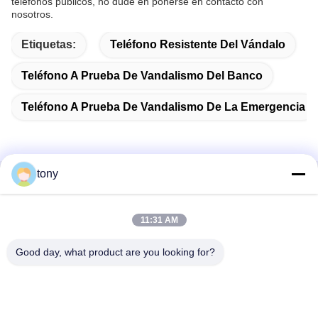
teléfonos públicos, no dude en ponerse en contacto con
nosotros.
Etiquetas:
Teléfono Resistente Del Vándalo
Teléfono A Prueba De Vandalismo Del Banco
Teléfono A Prueba De Vandalismo De La Emergencia
tony
Contacto rápido
11:31 AM
Dirección
Centro de Innovación Zhihui, Edificio A, Sala #607,
Good day, what product are you looking for?
Shenzhen - 518102, Guangdong, China
Teléfono
86--19926404701