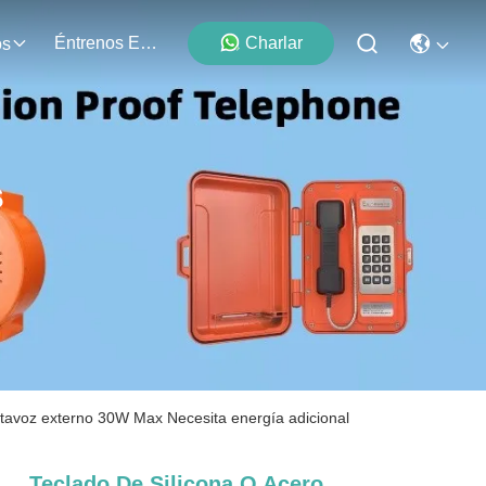
Éntrenos En Contacto Con
Charlar
os
s
altavoz externo 30W Max Necesita energía adicional
Teclado De Silicona O Acero