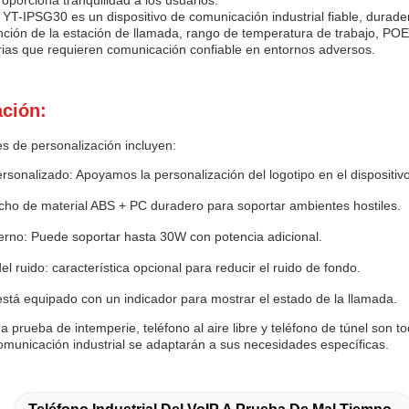
oporciona tranquilidad a los usuarios.
l YT-IPSG30 es un dispositivo de comunicación industrial fiable, durad
nción de la estación de llamada, rango de temperatura de trabajo, POE
trias que requieren comunicación confiable en entornos adversos.
ación:
s de personalización incluyen:
rsonalizado: Apoyamos la personalización del logotipo en el dispositiv
echo de material ABS + PC duradero para soportar ambientes hostiles.
erno: Puede soportar hasta 30W con potencia adicional.
el ruido: característica opcional para reducir el ruido de fondo.
está equipado con un indicador para mostrar el estado de la llamada.
 a prueba de intemperie, teléfono al aire libre y teléfono de túnel son
comunicación industrial se adaptarán a sus necesidades específicas.