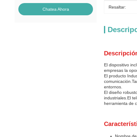
Resaltar:
Chatea Ahora
Descrip
Descripció
El dispositivo in
empresas la opor
El producto Indu
comunicación.Tam
entornos.
El diseño robusto
industriales.El t
herramienta de c
Característ
Nombre del 