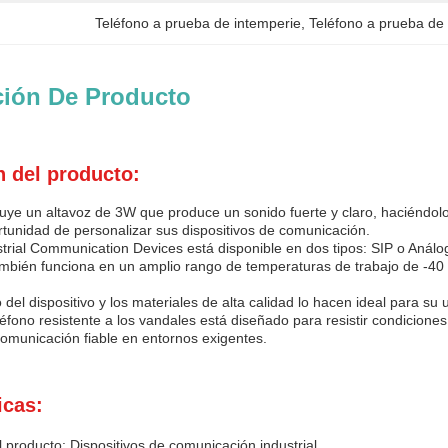
Teléfono a prueba de intemperie
, 
Teléfono a prueba de 
ción De Producto
n del producto:
cluye un altavoz de 3W que produce un sonido fuerte y claro, haciéndol
tunidad de personalizar sus dispositivos de comunicación.
strial Communication Devices está disponible en dos tipos: SIP o Análog
bién funciona en un amplio rango de temperaturas de trabajo de -40 
 del dispositivo y los materiales de alta calidad lo hacen ideal para s
eléfono resistente a los vandales está diseñado para resistir condicione
omunicación fiable en entornos exigentes.
icas:
producto: Dispositivos de comunicación industrial