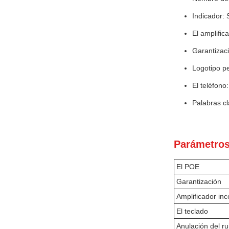
Indicador: 
El amplifi
Garantizac
Logotipo p
El teléfon
Palabras cl
Parámetros
El POE
Garantización
Amplificador in
El teclado
Anulación del ru