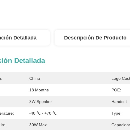
ación Detallada
Descripción De Producto
ión Detallada
n:
China
Logo Cus
18 Months
POE:
3W Speaker
Handset:
rature:
-40 ℃ - +70 ℃
Type:
-In:
30W Max
Capacidad