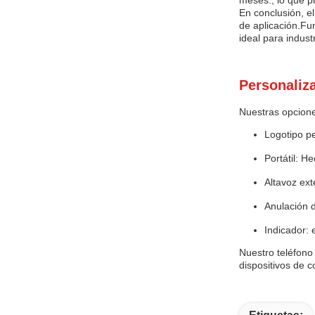
meses., lo que pr
En conclusión, e
de aplicación.Fu
ideal para indus
Personaliz
Nuestras opcione
Logotipo pe
Portátil: H
Altavoz ext
Anulación d
Indicador: 
Nuestro teléfono
dispositivos de 