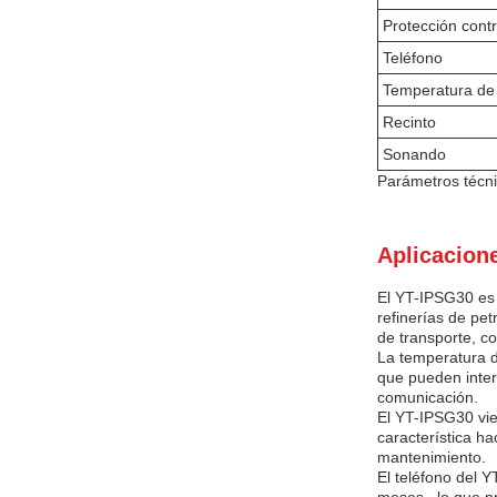
Protección contr
Teléfono
Temperatura de 
Recinto
Sonando
Parámetros técni
Aplicacion
El YT-IPSG30 es 
refinerías de pe
de transporte, c
La temperatura d
que pueden inter
comunicación.
El YT-IPSG30 vie
característica h
mantenimiento.
El teléfono del 