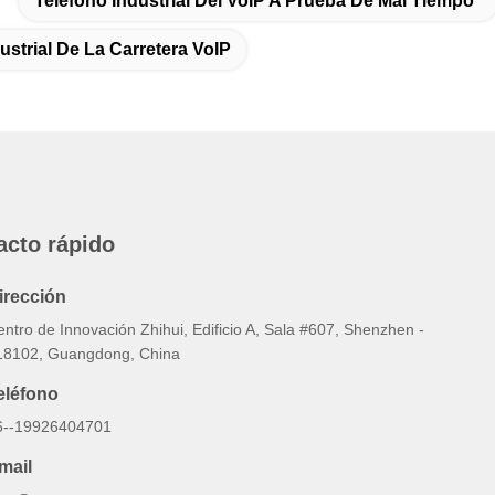
Teléfono Industrial Del VoIP A Prueba De Mal Tiempo
ustrial De La Carretera VoIP
acto rápido
irección
ntro de Innovación Zhihui, Edificio A, Sala #607, Shenzhen -
18102, Guangdong, China
eléfono
6--19926404701
mail